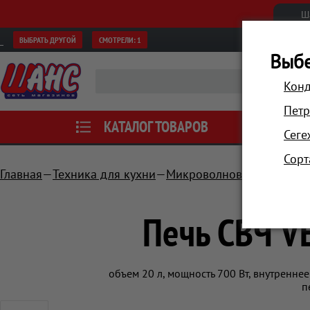
Ш
ВЫБРАТЬ ДРУГОЙ
СМОТРЕЛИ:
1
Выбе
Конд
Петр
КАТАЛОГ ТОВАРОВ
АКЦИИ
Сеге
Сорт
Главная
Техника для кухни
Микроволновые печи
П
Печь СВЧ 
объем 20 л, мощность 700 Вт, внутренне
п