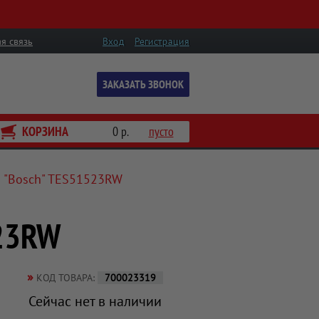
я связь
Вход
Регистрация
ЗАКАЗАТЬ ЗВОНОК
КОРЗИНА
0 р.
пусто
 "Bosch" TES51523RW
23RW
»
КОД ТОВАРА:
700023319
Сейчас нет в наличии