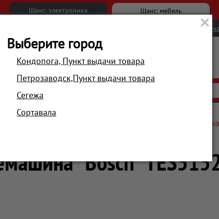
Шанс: электроника
Шанс: мебель
Новости
Вакансии
Обратна
Выберите город
Кондопога, Пункт выдачи товара
Петрозаводск,Пункт выдачи товара
АКЦИИ
РАСПРОДАЖА
МАГАЗИНЫ
Сегежа
Сортавала
я приготовления напитков
Кофемашины
Кофемашина
емашина "Bosch" TES515