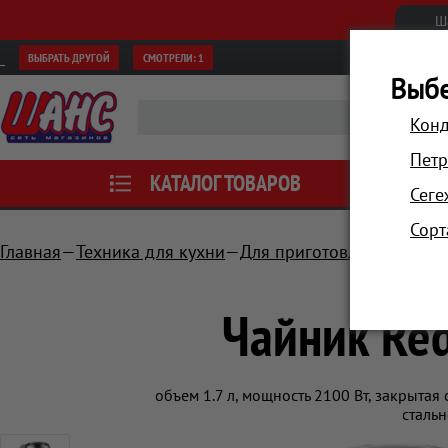
Ш
ВЫБРАТЬ ДРУГОЙ
СМОТРЕЛИ:
1
Выбе
Конд
Петр
КАТАЛОГ ТОВАРОВ
АКЦИИ
Сеге
Сорт
Главная
Техника для кухни
Для приготовления напит
Чайник Re
объем 1.7 л, мощность 2100 Вт, закрытая
стальн