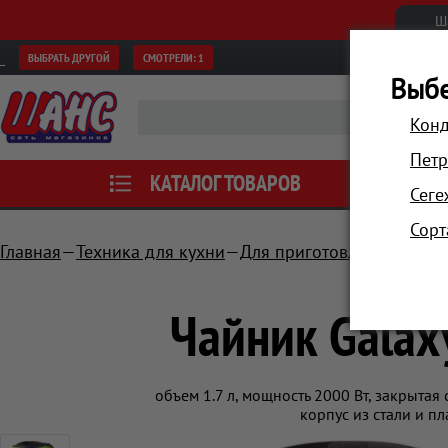
Ш
ВЫБРАТЬ ДРУГОЙ
СМОТРЕЛИ:
1
Выбе
Конд
Петр
КАТАЛОГ ТОВАРОВ
АКЦИИ
Сеге
Сорт
Главная
Техника для кухни
Для приготовления напит
Чайник Galax
объем 1.7 л, мощность 2000 Вт, закрытая
корпус из стали и п