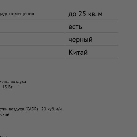
до 25 кв. м
щадь помещения
есть
черный
Китай
истка воздуха
 13 Вт
тки воздуха (CADR) - 20 куб.м/ч
еский
- да