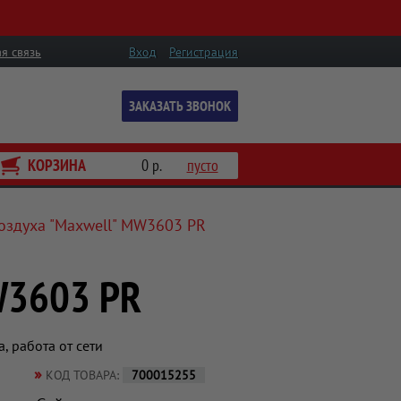
я связь
Вход
Регистрация
ЗАКАЗАТЬ ЗВОНОК
КОРЗИНА
0 р.
пусто
воздуха "Maxwell" MW3603 PR
W3603 PR
, работа от сети
»
КОД ТОВАРА:
700015255