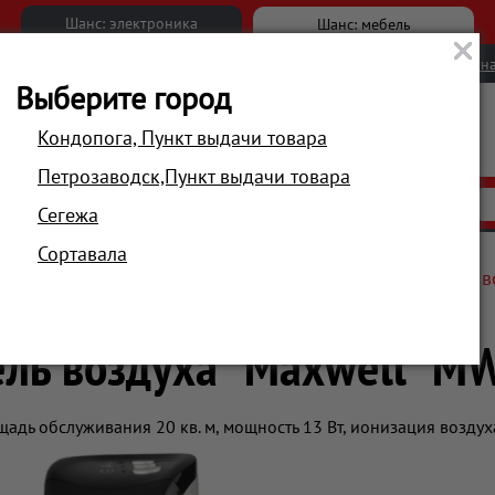
Шанс: электроника
Шанс: мебель
Новости
Вакансии
Обратна
Выберите город
Кондопога, Пункт выдачи товара
Петрозаводск,Пункт выдачи товара
АКЦИИ
РАСПРОДАЖА
МАГАЗИНЫ
Сегежа
Сортавала
матическая техника
Воздухоочистители
Очиститель 
ель воздуха "Maxwell" M
щадь обслуживания 20 кв. м, мощность 13 Вт, ионизация воздуха