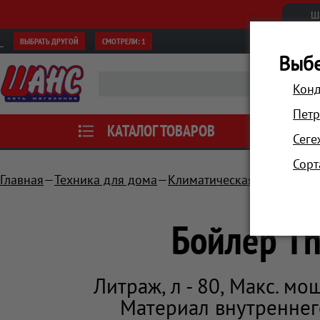
Ш
ВЫБРАТЬ ДРУГОЙ
СМОТРЕЛИ:
1
Выбе
Конд
Петр
КАТАЛОГ ТОВАРОВ
АКЦИИ
Сеге
Сорт
Главная
Техника для дома
Климатическая техника
Бойлер T
Литраж, л - 80, Макс. мо
Материал внутреннего