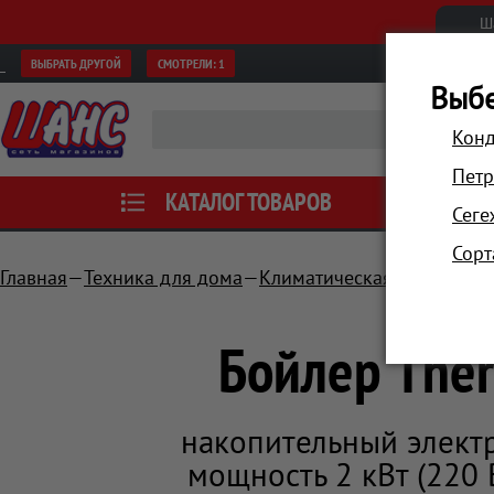
Ш
ВЫБРАТЬ ДРУГОЙ
СМОТРЕЛИ:
1
Выбе
Конд
Петр
КАТАЛОГ ТОВАРОВ
АКЦИИ
Сеге
Сорт
Главная
Техника для дома
Климатическая техника
Бойлер Ther
накопительный электр
мощность 2 кВт (220 