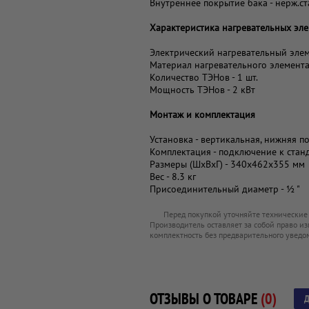
Внутреннее покрытие бака - нерж.ст
Характеристика нагревательных эл
Электрический нагревательный элем
Материал нагревательного элемента
Количество ТЭНов - 1 шт.
Мощность ТЭНов - 2 кВт
Монтаж и комплектация
Установка - вертикальная, нижняя п
Комплектация - подключение к стан
Размеры (ШхВхГ) - 340x462x355 мм
Вес - 8.3 кг
Присоединительный диаметр - ½ "
Перед покупкой уточняйте технические
Производитель оставляет за собой право из
комплектность без предварительного уведо
ОТЗЫВЫ О ТОВАРЕ
(0)
Д