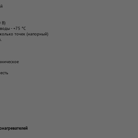
ый
 В)
воды - +75 °С
сколько точек (напорный)
.
аническое
есть
онагревателей