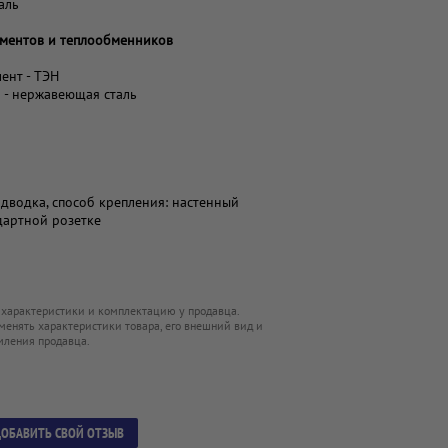
аль
ементов и теплообменников
ент - ТЭН
 - нержавеющая сталь
одводка, способ крепления: настенный
дартной розетке
 характеристики и комплектацию у продавца.
менять характеристики товара, его внешний вид и
мления продавца.
ОБАВИТЬ СВОЙ ОТЗЫВ