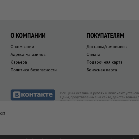
О КОМПАНИИ
ПОКУПАТЕЛЯМ
О компании
Доставка/самовывоз
Адреса магазинов
Оплата
Карьера
Подарочная карта
Политика безопасности
Бонусная карта
Все цены указаны в рублях и включают установ
Цены, представленные на сайте, действительны
покупки через кассу магазина. Количество това
товар есть в наличии
023