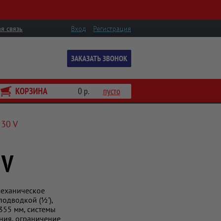
я связь
Вход
Регистрация
ЗАКАЗАТЬ ЗВОНОК
КОРЗИНА
0 р.
пусто
 30 V
 V
механическое
подводкой (½'),
355 мм, системы
ния, ограничение