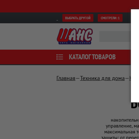
ВЫБРАТЬ ДРУГОЙ
СМОТРЕЛИ:
1
КАТАЛОГ ТОВАРОВ
Главная
Техника для дома
Кли
Б
накопительн
управление, ма
максимальная т
защиты: от пере