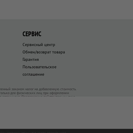
СЕРВИС
Сервисный центр
Обмен/возврат товара
Гарантия
Пользовательское
соглашение
ленный законом налог на добавленную стоимость.
 только для физических лиц при оформлении
ра ограничено. Предложения действительны, пока