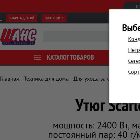
Ш
ВЫБРАТЬ ДРУГОЙ
СМОТРЕЛИ:
1
Выбе
Конд
Петр
КАТАЛОГ ТОВАРОВ
АКЦИИ
Сеге
Сорт
Главная
Техника для дома
Для ухода за одеждой
У
Утюг Scar
мощность: 2400 Вт, 
постоянный пар: 40 г/