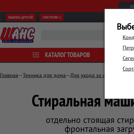
Ш
ВЫБРАТЬ ДРУГОЙ
СМОТРЕЛИ:
1
Выбе
Конд
Петр
КАТАЛОГ ТОВАРОВ
АКЦИИ
Сеге
Сорт
Главная
Техника для дома
Для ухода за одеждой
С
Стиральная маши
отдельно стоящая стир
фронтальная загруз