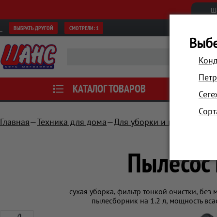
Ш
ВЫБРАТЬ ДРУГОЙ
СМОТРЕЛИ:
1
Выбе
Конд
Петр
КАТАЛОГ ТОВАРОВ
АКЦИИ
Сеге
Сорт
Главная
Техника для дома
Для уборки и поддержани
Пылесос
сухая уборка, фильтр тонкой очистки, без
пылесборник на 1.2 л, мощность вс