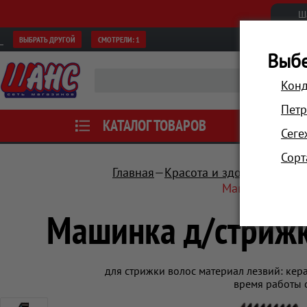
Ш
ВЫБРАТЬ ДРУГОЙ
СМОТРЕЛИ:
1
Выбе
Конд
Петр
КАТАЛОГ ТОВАРОВ
АКЦИИ
Сеге
Сорт
Главная
Красота и здоровье
Ухо
Машинка д/стр
Машинка д/стрижк
для стрижки волос материал лезвий: кер
время работы о