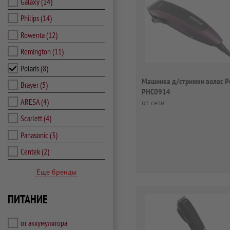
Galaxy
(14)
Philips
(14)
Rowenta
(12)
Remington
(11)
Polaris
(8)
Машинка д/стрижки волос Po
Brayer
(5)
PHC0914
ARESA
(4)
от сети
Scarlett
(4)
Panasonic
(3)
Centek
(2)
Еще бренды
ПИТАНИЕ
от аккумулятора