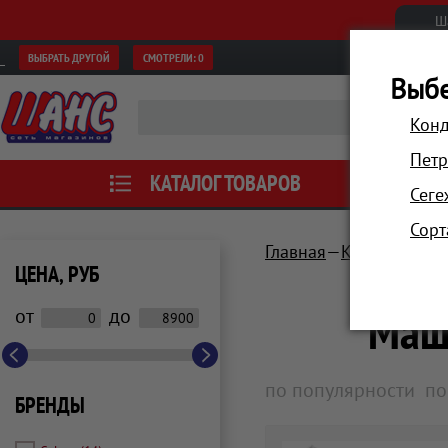
Ш
ВЫБРАТЬ ДРУГОЙ
СМОТРЕЛИ:
0
Выбе
Конд
Петр
КАТАЛОГ ТОВАРОВ
АКЦИИ
Сеге
Сорт
Главная
Красота и зд
ЦЕНА, РУБ
Маш
от
до
по популярности
по
БРЕНДЫ