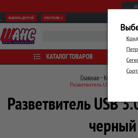
Ш
ВЫБРАТЬ ДРУГОЙ
СМОТРЕЛИ:
1
Выбе
Конд
Петр
КАТАЛОГ ТОВАРОВ
АКЦИИ
Сеге
Сорт
Главная
Компьютеры 
Разветвитель USB 3.0 Hama 
Разветвитель USB 3.0
черный