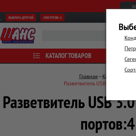
Ш
ВЫБРАТЬ ДРУГОЙ
СМОТРЕЛИ:
1
Выбе
Конд
Петр
КАТАЛОГ ТОВАРОВ
АКЦИИ
Сеге
Сорт
Главная
Компьютеры 
Разветвитель USB 3.0 Hama S
Разветвитель USB 3.
портов:4