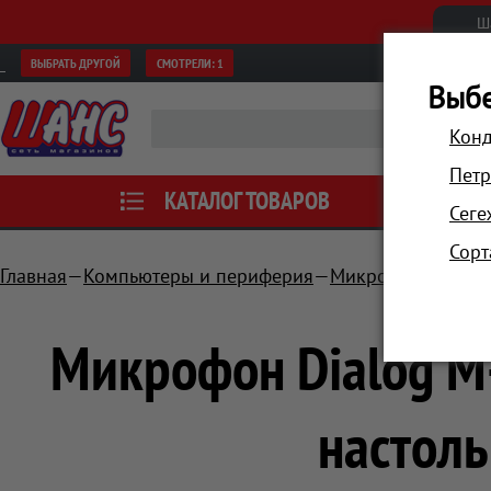
Ш
ВЫБРАТЬ ДРУГОЙ
СМОТРЕЛИ:
1
Выбе
Конд
Петр
КАТАЛОГ ТОВАРОВ
АКЦИИ
Сеге
Сорт
Главная
Компьютеры и периферия
Микрофоны
Мик
Микрофон Dialog M
настоль