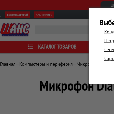
Ш
ВЫБРАТЬ ДРУГОЙ
СМОТРЕЛИ:
1
Выбе
Конд
Петр
КАТАЛОГ ТОВАРОВ
АКЦИИ
Сеге
Сорт
Главная
Компьютеры и периферия
Микрофоны
Мик
Микрофон Dia