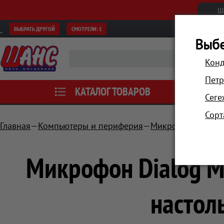
Ш
ВЫБРАТЬ ДРУГОЙ
СМОТРЕЛИ:
1
Выбе
Конд
Петр
КАТАЛОГ ТОВАРОВ
АКЦИИ
Сеге
Сорт
Главная
Компьютеры и периферия
Микрофоны
Мик
Микрофон Dialog 
настол