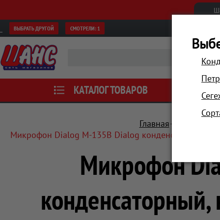
Ш
ВЫБРАТЬ ДРУГОЙ
СМОТРЕЛИ:
1
Выбе
Конд
Петр
КАТАЛОГ ТОВАРОВ
АКЦИИ
Сеге
Сорт
Главная
Компьютер
Микрофон Dialog M-135B Dialog конденсаторный, на
Микрофон Dia
конденсаторный, 