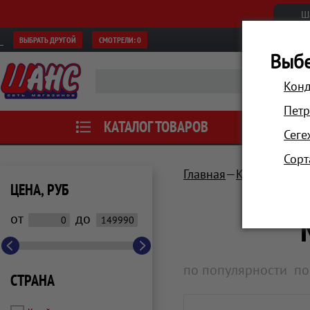
Ш
ВЫБРАТЬ ДРУГОЙ
СМОТРЕЛИ:
0
Выбе
Конд
Петр
КАТАЛОГ ТОВАРОВ
АКЦИИ
Сеге
Сорт
Главная
Компьютеры 
ЦЕНА, РУБ
от
до
по популярности
по
СТРАНА