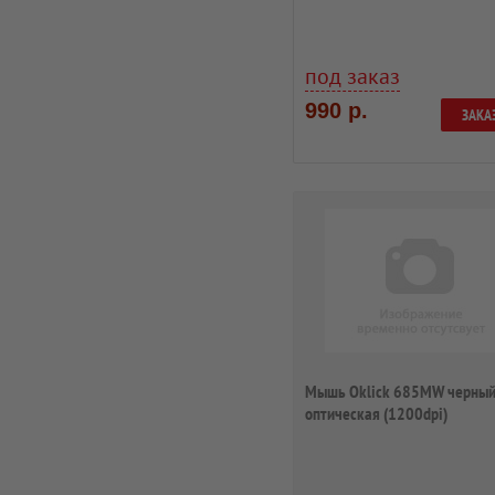
беспроводная BT для...
под заказ
990 р.
ЗАКА
Мышь Oklick 685MW черны
оптическая (1200dpi)
беспроводная USB (2but...