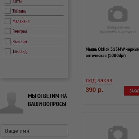
Китай
Тайвань
Малайзия
Венгрия
Вьетнам
Мышь Oklick 515MW черны
Тайланд
оптическая (1000dpi)
беспроводная USB (2but...
под заказ
390 р.
ЗАКА
МЫ ОТВЕТИМ НА
ВАШИ ВОПРОСЫ