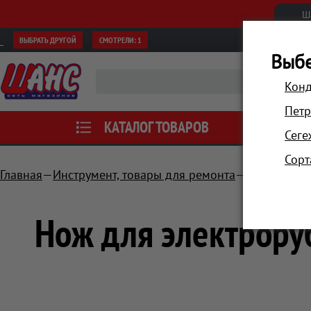
Ш
ВЫБРАТЬ ДРУГОЙ
СМОТРЕЛИ:
1
Выбе
Конд
Петр
КАТАЛОГ ТОВАРОВ
АКЦИИ
Сеге
Сорт
Главная
Инструмент, товары для ремонта
Расходные 
Нож для электрору