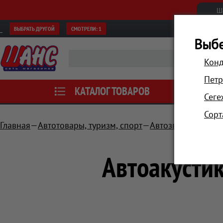
Ш
ВЫБРАТЬ ДРУГОЙ
СМОТРЕЛИ:
1
Выбе
Конд
Петр
КАТАЛОГ ТОВАРОВ
АКЦИИ
Сеге
Сорт
Главная
Автотовары, туризм, спорт
Автозвук, мульти
Автоакустик