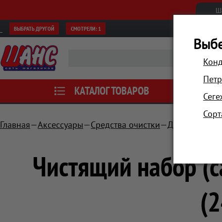
Ш
ВЫБРАТЬ ДРУГОЙ
СМОТРЕЛИ:
1
Выбе
Конд
Петр
КАТАЛОГ ТОВАРОВ
АКЦИИ
Сеге
Сорт
Главная
Аксессуары
Средства очистки
Для цифрово
Чистящий набор (са
(2