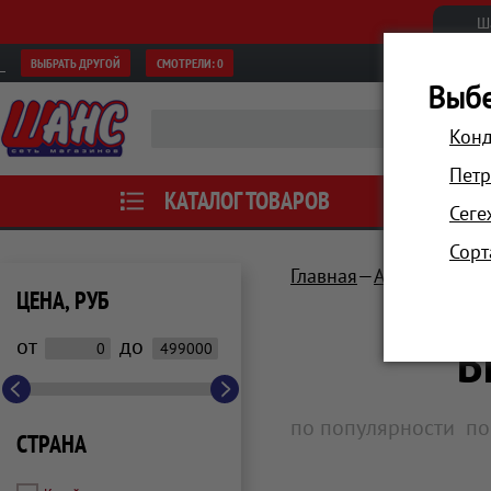
Ш
ВЫБРАТЬ ДРУГОЙ
СМОТРЕЛИ:
0
Выбе
Конд
Петр
КАТАЛОГ ТОВАРОВ
АКЦИИ
Сеге
Сорт
Главная
Аксессуары
ЦЕНА, РУБ
В
от
до
по популярности
по
СТРАНА