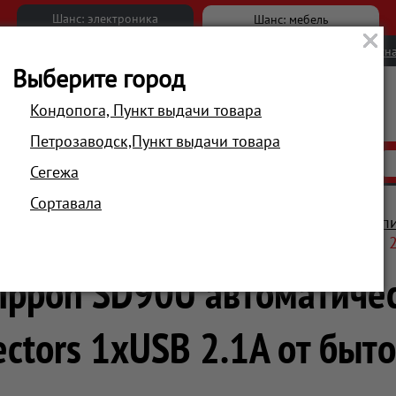
Шанс: электроника
Шанс: мебель
Новости
Вакансии
Обратна
Выберите город
Кондопога, Пункт выдачи товара
Петрозаводск,Пункт выдачи товара
АКЦИИ
РАСПРОДАЖА
МАГАЗИНЫ
Сегежа
Сортавала
Аксессуары
Для ноутбуков
Универсальные блоки п
 автоматический 90W 15V-19.5V 10-connectors 1xUSB 2
 Ippon SD90U автоматиче
ctors 1xUSB 2.1A от быт