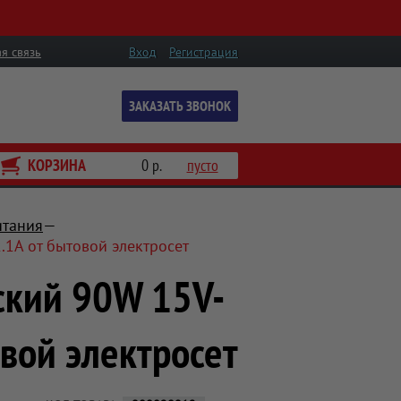
я связь
Вход
Регистрация
ЗАКАЗАТЬ ЗВОНОК
КОРЗИНА
0 р.
пусто
итания
.1A от бытовой электросет
ский 90W 15V-
овой электросет