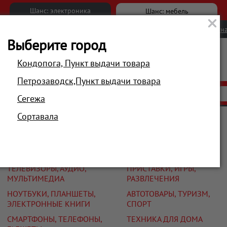
Шанс: электроника
Шанс: мебель
Новости
Вакансии
Обратна
Выберите город
Кондопога, Пункт выдачи товара
Петрозаводск,Пункт выдачи товара
АКЦИИ
РАСПРОДАЖА
МАГАЗИНЫ
Сегежа
Сортавала
Каталог
ТЕЛЕВИЗОРЫ, АУДИО,
ПРИСТАВКИ, ИГРЫ,
МУЛЬТИМЕДИА
РАЗВЛЕЧЕНИЯ
НОУТБУКИ, ПЛАНШЕТЫ,
АВТОТОВАРЫ, ТУРИЗМ,
ЭЛЕКТРОННЫЕ КНИГИ
СПОРТ
СМАРТФОНЫ, ТЕЛЕФОНЫ,
ТЕХНИКА ДЛЯ ДОМА