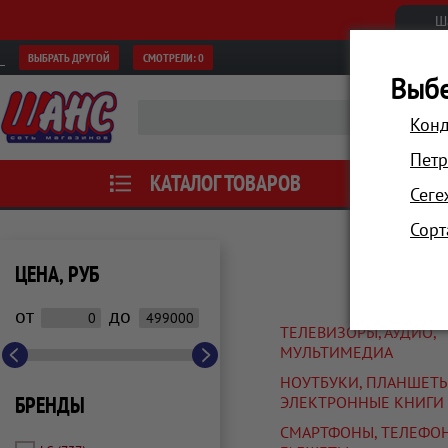
Ш
ВЫБРАТЬ ДРУГОЙ
СМОТРЕЛИ:
0
Выбе
Конд
Петр
КАТАЛОГ ТОВАРОВ
АКЦИИ
Сеге
Сорт
ЦЕНА, РУБ
от
до
ТЕЛЕВИЗОРЫ, АУДИО,
МУЛЬТИМЕДИА
НОУТБУКИ, ПЛАНШЕТЫ
БРЕНДЫ
ЭЛЕКТРОННЫЕ КНИГИ
СМАРТФОНЫ, ТЕЛЕФО