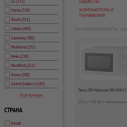
LG
(737)
ГАДЖЕТЫ
КОМПЬЮТЕРЫ И
Hansa
(550)
ПЕРИФЕРИЯ
Bosch
(511)
по популярности
по
Galaxy
(480)
Samsung
(300)
Redmond
(251)
Beko
(218)
Nordfrost
(211)
Krona
(200)
Gefest (Гефест)
(183)
Печь СВЧ National NK-MW1
Еще бренды
20 л / 700 Вт / механическ
СТРАНА
Китай