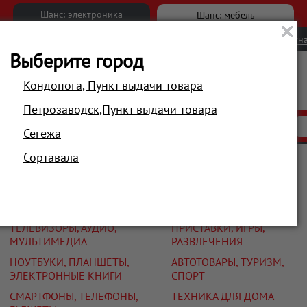
Шанс: электроника
Шанс: мебель
Новости
Вакансии
Обратна
Выберите город
Кондопога, Пункт выдачи товара
Петрозаводск,Пункт выдачи товара
АКЦИИ
РАСПРОДАЖА
МАГАЗИНЫ
Сегежа
Сортавала
Каталог
ТЕЛЕВИЗОРЫ, АУДИО,
ПРИСТАВКИ, ИГРЫ,
МУЛЬТИМЕДИА
РАЗВЛЕЧЕНИЯ
НОУТБУКИ, ПЛАНШЕТЫ,
АВТОТОВАРЫ, ТУРИЗМ,
ЭЛЕКТРОННЫЕ КНИГИ
СПОРТ
СМАРТФОНЫ, ТЕЛЕФОНЫ,
ТЕХНИКА ДЛЯ ДОМА