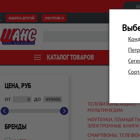
Ш
ВЫБРАТЬ ДРУГОЙ
СМОТРЕЛИ:
0
Выбе
Конд
Петр
КАТАЛОГ ТОВАРОВ
АКЦИИ
Сеге
Сорт
ЦЕНА, РУБ
от
до
ТЕЛЕВИЗОРЫ, АУДИО,
МУЛЬТИМЕДИА
НОУТБУКИ, ПЛАНШЕТЫ
БРЕНДЫ
ЭЛЕКТРОННЫЕ КНИГИ
СМАРТФОНЫ, ТЕЛЕФО