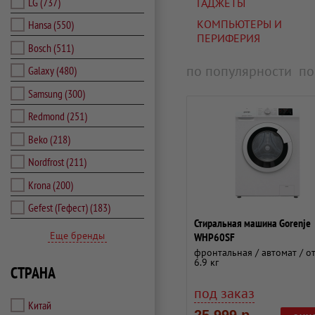
LG
(737)
ГАДЖЕТЫ
КОМПЬЮТЕРЫ И
Hansa
(550)
ПЕРИФЕРИЯ
Bosch
(511)
по популярности
по
Galaxy
(480)
Samsung
(300)
Redmond
(251)
Beko
(218)
Nordfrost
(211)
Krona
(200)
Gefest (Гефест)
(183)
Стиральная машина Gorenje
Еще бренды
WHP60SF
фронтальная / автомат / от
6.9 кг
СТРАНА
под заказ
Китай