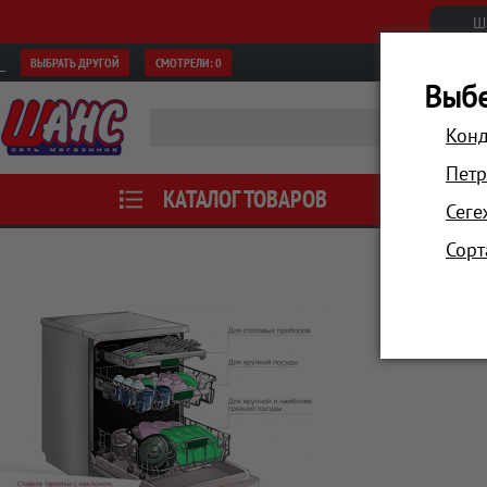
Ш
ВЫБРАТЬ ДРУГОЙ
СМОТРЕЛИ:
0
Выбе
Конд
Петр
КАТАЛОГ ТОВАРОВ
АКЦИИ
Сеге
Сорт