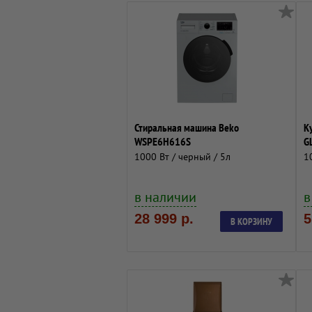
Стиральная машина Beko
К
WSPE6H616S
G
1000 Вт / черный / 5л
1
в наличии
в
28 999 р.
5
В КОРЗИНУ