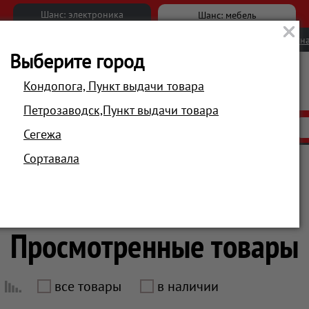
Шанс: электроника
Шанс: мебель
Новости
Вакансии
Обратна
Выберите город
Кондопога, Пункт выдачи товара
Петрозаводск,Пункт выдачи товара
АКЦИИ
РАСПРОДАЖА
МАГАЗИНЫ
Сегежа
Сортавала
Просмотренные товары
все товары
в наличии