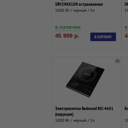
SRV2HKX1DR встраиваемая
S
1000 Вт / черный / 5л
1
в наличии
в
45 999 р.
4
В КОРЗИНУ
Электроплитка Redmond RIC-4601
Б
(индукция)
1000 Вт / черный / 5л
1