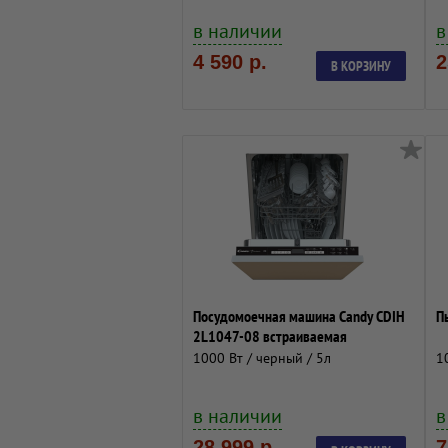
в наличии
в
4 590 р.
2
В КОРЗИНУ
Посудомоечная машина Candy CDIH
П
2L1047-08 встраиваемая
1000 Вт / черный / 5л
1
в наличии
в
28 999 р.
7