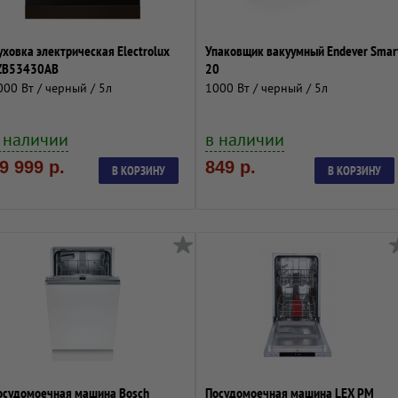
уховка электрическая Electrolux
Упаковщик вакуумный Endever Smar
ZB53430AB
20
000 Вт / черный / 5л
1000 Вт / черный / 5л
 наличии
в наличии
9 999 р.
849 р.
В КОРЗИНУ
В КОРЗИНУ
осудомоечная машина Bosch
Посудомоечная машина LEX PM