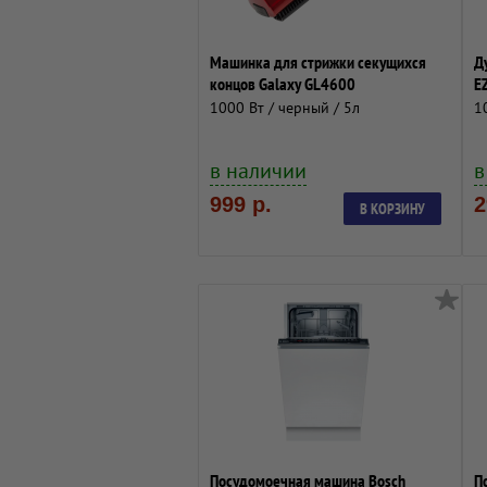
Машинка для стрижки секущихся
Д
концов Galaxy GL4600
E
1000 Вт / черный / 5л
1
в наличии
в
999 р.
2
В КОРЗИНУ
Посудомоечная машина Bosch
П