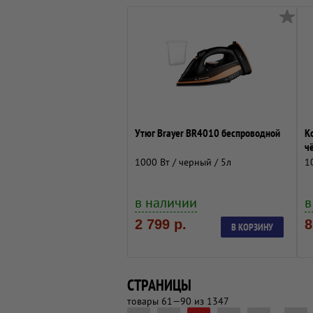
Утюг Brayer BR4010 беспроводной
К
ч
1000 Вт / черный / 5л
1
в наличии
в
2 799 р.
8
В КОРЗИНУ
СТРАНИЦЫ
товары 61—90 из 1347