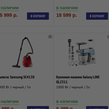
 наличии
в наличии
5 999 р.
18 599 р.
В КОРЗИНУ
В КОРЗИНУ
ылесос Samsung SC4130
Кухонная машина Galaxy LINE
GL2311
000 Вт / черный / 5л
1000 Вт / черный / 5л
 наличии
в наличии
 499 р.
6 499 р.