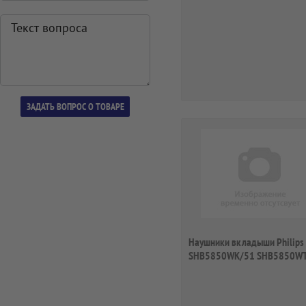
Наушники вкладыши Philips
SHB5850WK/51 SHB5850W
белые беспроводн...