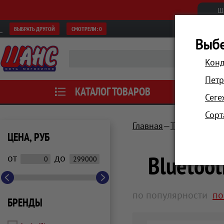
Ш
ВЫБРАТЬ ДРУГОЙ
СМОТРЕЛИ:
0
Выбе
Конд
Петр
КАТАЛОГ ТОВАРОВ
АКЦИИ
Сеге
Сорт
Главная
Телевизоры, 
ЦЕНА, РУБ
Bluetoo
от
до
по популярности
по
БРЕНДЫ