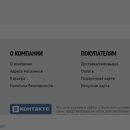
О КОМПАНИИ
ПОКУПАТЕЛЯМ
О компании
Доставка/самовывоз
Адреса магазинов
Оплата
Карьера
Подарочная карта
Политика безопасности
Бонусная карта
Все цены указаны в рублях и включают установ
Цены, представленные на сайте, действительны
покупки через кассу магазина. Количество това
товар есть в наличии
023