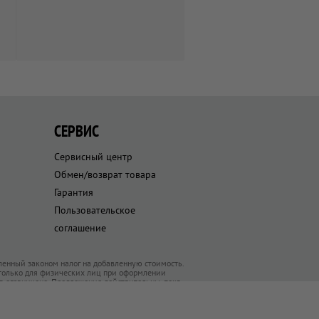
СЕРВИС
Сервисный центр
Обмен/возврат товара
Гарантия
Пользовательское
соглашение
ленный законом налог на добавленную стоимость.
 только для физических лиц при оформлении
ра ограничено. Предложения действительны, пока