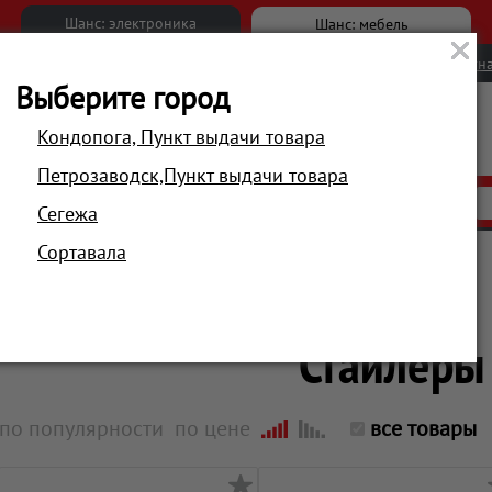
Шанс: электроника
Шанс: мебель
Новости
Вакансии
Обратна
Выберите город
Кондопога, Пункт выдачи товара
Петрозаводск,Пункт выдачи товара
АКЦИИ
РАСПРОДАЖА
МАГАЗИНЫ
Сегежа
Сортавала
Главная
Красота и здоровье
Уход за волосами
Стайлеры
по популярности
по цене
все товары