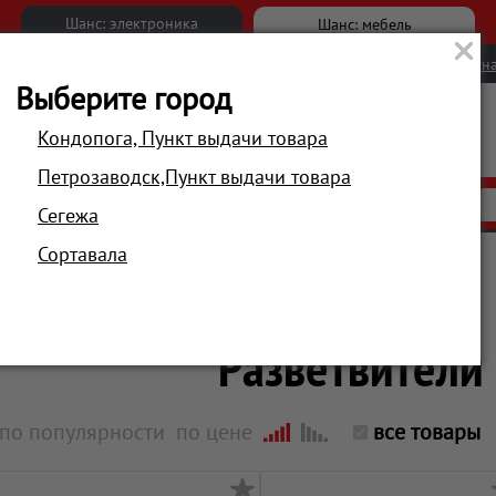
Шанс: электроника
Шанс: мебель
Новости
Вакансии
Обратна
Выберите город
Кондопога, Пункт выдачи товара
Петрозаводск,Пункт выдачи товара
АКЦИИ
РАСПРОДАЖА
МАГАЗИНЫ
Сегежа
Сортавала
Главная
Компьютеры и периферия
Разветвители
по популярности
по цене
все товары