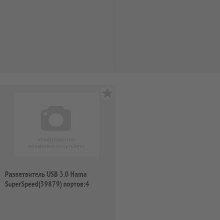
(00012131)
Разветвитель USB 3.0 Hama
SuperSpeed(39879) портов:4
серебристый