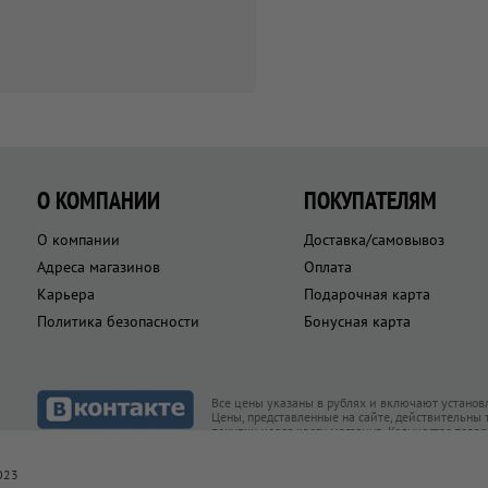
О КОМПАНИИ
ПОКУПАТЕЛЯМ
О компании
Доставка/самовывоз
Адреса магазинов
Оплата
Карьера
Подарочная карта
Политика безопасности
Бонусная карта
Все цены указаны в рублях и включают установ
Цены, представленные на сайте, действительны
покупки через кассу магазина. Количество това
товар есть в наличии
023