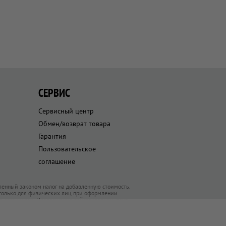
СЕРВИС
Сервисный центр
Обмен/возврат товара
Гарантия
Пользовательское
соглашение
ленный законом налог на добавленную стоимость.
 только для физических лиц при оформлении
ра ограничено. Предложения действительны, пока