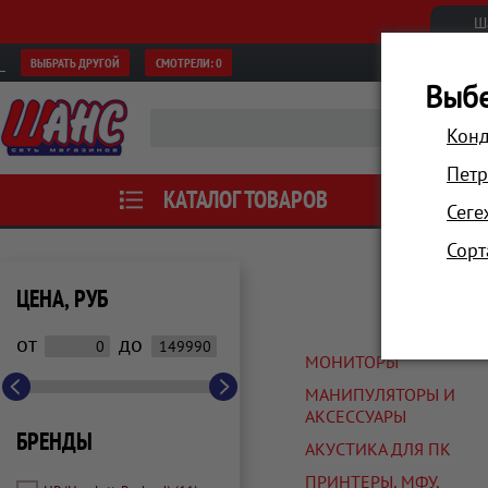
Ш
ВЫБРАТЬ ДРУГОЙ
СМОТРЕЛИ:
0
Выбе
Конд
Петр
КАТАЛОГ ТОВАРОВ
АКЦИИ
Сеге
Сорт
Ко
ЦЕНА, РУБ
от
до
МОНИТОРЫ
МАНИПУЛЯТОРЫ И
АКСЕССУАРЫ
БРЕНДЫ
АКУСТИКА ДЛЯ ПК
ПРИНТЕРЫ, МФУ,