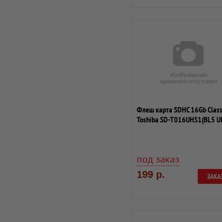
Флеш карта SDHC 16Gb Clas
Toshiba SD-T016UHS1(BL5 U
под заказ
199 р.
ЗАКА